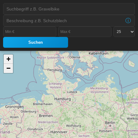
ⓘ
Suchen
+
−